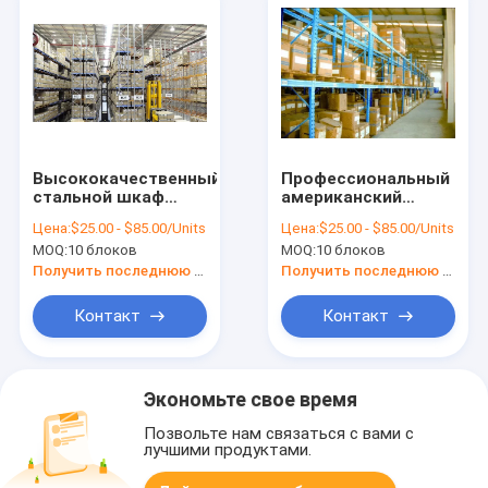
Высококачественный
Профессиональный
стальной шкаф
американский
паллета teardrop
Teardrop ввести
Цена:
$25.00 - $85.00/Units
Цена:
$25.00 - $85.00/Units
для склада
выборочную
MOQ:
10 блоков
MOQ:
10 блоков
вешалку в моду
паллета
Получить последнюю цену
Получить последнюю цену
Контакт
Контакт
Экономьте свое время
Позвольте нам связаться с вами с
лучшими продуктами.