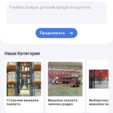
Двойная глубокая вешалка паллета
Очень узкая вешалка паллета прохода
Нажмите назад вешалку паллета
Продолжать
Промышленная вешалка хранения
Шкаф подачи паллета
Наши Категории
Шкаф подачи коробки
Стальная вешалка
Вешалка паллета
Выборочная
паллета
челнока радио
вешалка палл