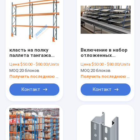
класть на полку
Включение в набор
паллета тангажа
отложенных
50mm
изменений шкафа
Цена:
$50.00 - $80.00/Units
Цена:
$50.00 - $80.00/Units
регулируемый
паллета тангажа
MOQ:
20 блоков
MOQ:
20 блоков
выборочный
Ironstone 50mm
сверхмощный
регулируемое
Получить последнюю цену
Получить последнюю цену
Контакт
Контакт
Дом
Продукты
О нас