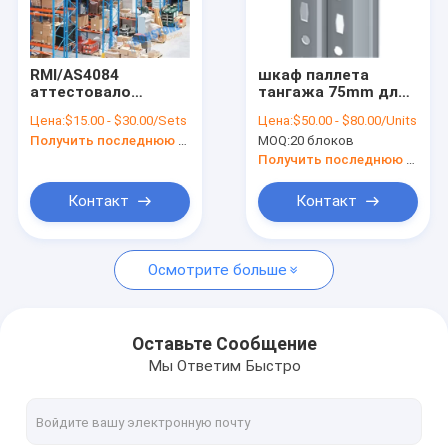
Путешествие фабрики
Проверка качества
RMI/AS4084
шкаф паллета
аттестовало
тангажа 75mm для
Свяжитесь мы
сверхмощный
промышленных
Цена:
$15.00 - $30.00/Sets
Цена:
$50.00 - $80.00/Units
промышленный
решений хранения
Получить последнюю цену
MOQ:
20 блоков
шкаф паллета
склада
Новости
хранения склада
Получить последнюю цену
Случаи
Контакт
Контакт
Осмотрите больше
Стальная вешалка паллета
Вешалка паллета челнока радио
Оставьте Сообщение
Мы Ответим Быстро
Выборочная вешалка паллета
Привод в вешалке паллета