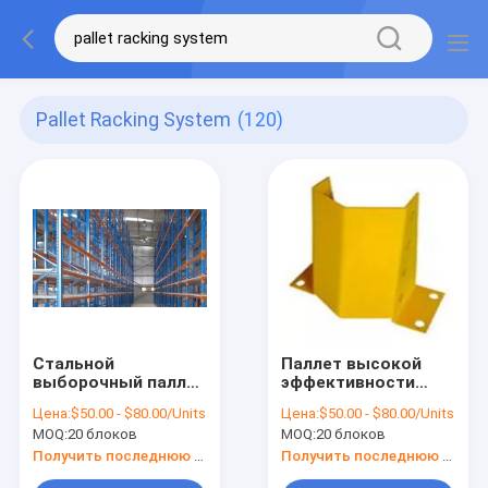
Pallet Racking System
(120)
Стальной
Паллет высокой
выборочный паллет
эффективности
кладя шкафы на
выборочный кладя
Цена:
$50.00 - $80.00/Units
Цена:
$50.00 - $80.00/Units
полку хранения
паллет на полку
MOQ:
20 блоков
MOQ:
20 блоков
тангажа 75mm
75mm
регулируемый
Получить последнюю цену
Получить последнюю цену
стальной включая в