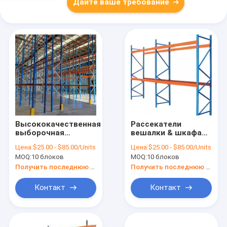
Дайте ваше требование
Высококачественная
Рассекатели
выборочная
вешалки & шкафа
система класть на
паллета
Цена:
$25.00 - $85.00/Units
Цена:
$25.00 - $85.00/Units
полку паллета с
регулируемого
MOQ:
10 блоков
MOQ:
10 блоков
легкой
Teardrop
доступностью
выборочные
Получить последнюю цену
Получить последнюю цену
Контакт
Контакт