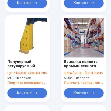
набор отложенных
Контакт
Контакт
изменений
Популярный
Вешалка паллета
регулируемый
промышленного
паллет включает в
хранения склада
Цена:
$50.00 - $80.00/Units
Цена:
$25.00 - $85.00/Sets
набор отложенных
выборочная
MOQ:
20 блоков
MOQ:
10 наборов
изменений/
выборочная
Получить последнюю цену
Получить последнюю цену
вешалка паллета
Контакт
Контакт