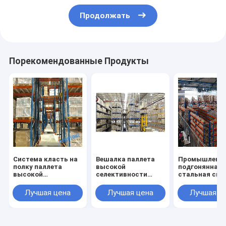
Продолжать
Порекомендованные Продукты
Система класть на
Вешалка паллета
Промышленн
полку паллета
высокой
подгонянная
высокой
селективности
стальная сис
селективности
сверхмощная
класть на пол
сверхмощная
стальная для
паллета для
Лучшая цена
Лучшая цена
Лучшая ц
стальная для
решений оптового
решений хран
оптового хранения
хранения