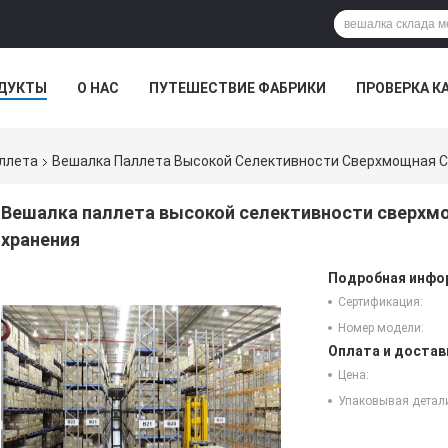
ДУКТЫ
О НАС
ПУТЕШЕСТВИЕ ФАБРИКИ
ПРОВЕРКА К
ллета
Вешалка Паллета Высокой Селективности Сверхмощная С
Вешалка паллета высокой селективности сверхм
хранения
Подробная инфор
Сертификация:
Номер модели:
Оплата и достав
Цена:
Упаковывая детал