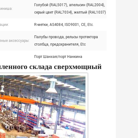
Голубой (RAL5017), апельсин (RAL2004),
финиша:
серый цвет (RAL7034), желтый (RAL1037)
ации:
R-метки, AS4084, ISO9001, CE, Etc.
Палубы провода, рельсы протектора
пные аксессуары:
столбца, предохранителя, Etc
Порт Шанхая/порт Нанкина
ленного склада сверхмощный