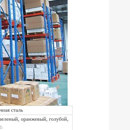
чная сталь
зеленый, оранжевый, голубой,
c.