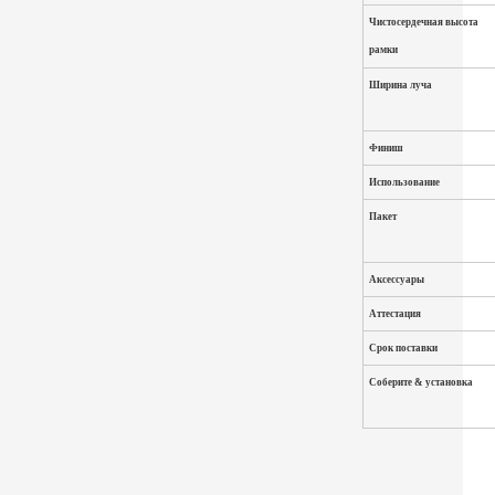
Чистосердечная высота
рамки
Ширина луча
Финиш
Использование
Пакет
Аксессуары
Аттестация
Срок поставки
Соберите & установка