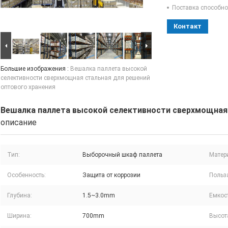
Поставка способно
Контакт
Большие изображения :
Вешалка паллета высокой
селективности сверхмощная стальная для решений
оптового хранения
Вешалка паллета высокой селективности сверхмощная 
описание
Тип:
Выборочный шкаф паллета
Матер
Особенность:
Защита от коррозии
Польз
Глубина:
1.5~3.0mm
Емкост
Ширина:
700mm
Высот