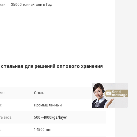
сти:
35000 тонна/тонн в Год
стальная для решений оптового хранения
иал:
Сталь
а:
Промышленный
ь веса:
500~4000kgs/layer
а:
14500mm