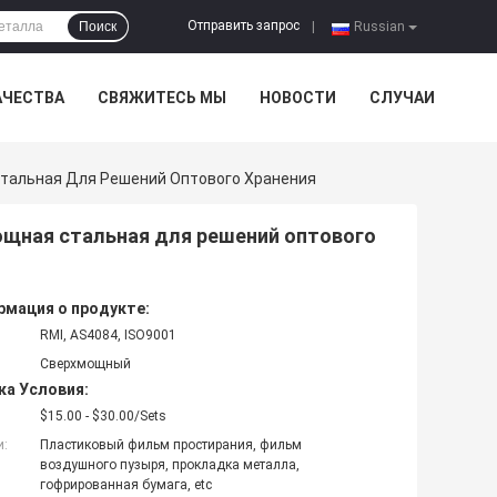
Отправить запрос
Поиск
|
Russian
АЧЕСТВА
СВЯЖИТЕСЬ МЫ
НОВОСТИ
СЛУЧАИ
тальная Для Решений Оптового Хранения
ощная стальная для решений оптового
мация о продукте:
RMI, AS4084, ISO9001
Сверхмощный
ка Условия:
$15.00 - $30.00/Sets
и:
Пластиковый фильм простирания, фильм
воздушного пузыря, прокладка металла,
гофрированная бумага, etc