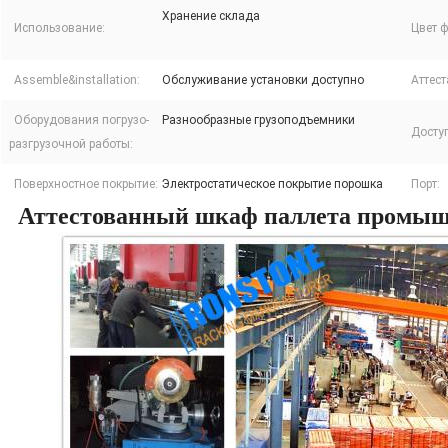
Хранение склада
Использование:
Цвет 
Assemble&installation:
Обслуживание установки доступно
Аттест
Оборудования погрузо-
Разнообразные грузоподъемники
Досту
разгрузочной работы:
Поверхностное покрытие:
Электростатическое покрытие порошка
Порт:
Аттестованный шкаф паллета промыш