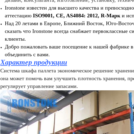
дизайн, консультанта, изготовление, установку, техни
Ironstone известен для высшего качества и превосход
аттестацию
ISO9001, CE, AS4084: 2012, R-Марк
и ис
Над 20 летами в Европе, Ближний Восток, Юго-Восто
сказать что Ironstone всегда снабжает первоклассные 
клиенты.
Добро пожаловать ваше посещение к нашей фабрике в
объединить с вами.
Характер продукции
Система шкафа паллета экономическое решение хранения 
она может помочь вам улучшить плотность хранения, п
регулирует управление запасами.