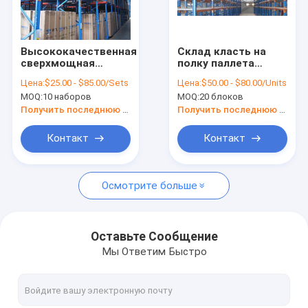
Путешествие фабрики
Проверка качества
Высококачественная
Склад класть на
сверхмощная
полку паллета
Свяжитесь мы
система класть на
стиля teardrop
Цена:
$25.00 - $85.00/Sets
Цена:
$50.00 - $80.00/Units
полку паллета для
ironstone Нанкина
MOQ:
10 наборов
MOQ:
20 блоков
хранения склада
Новости
Получить последнюю цену
Получить последнюю цену
Случаи
Контакт
Контакт
Осмотрите больше
Стальная вешалка паллета
Вешалка паллета челнока радио
Оставьте Сообщение
Мы Ответим Быстро
Выборочная вешалка паллета
Привод в вешалке паллета