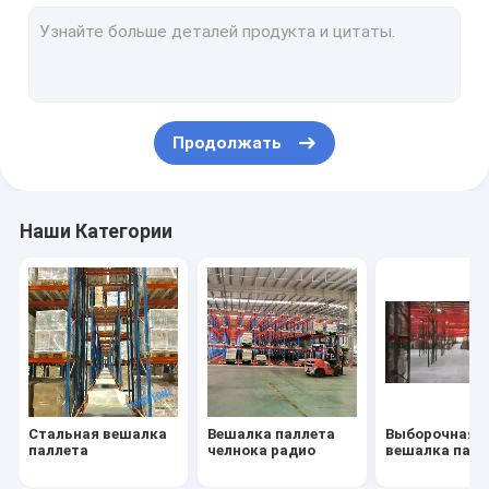
Двойная глубокая вешалка паллета
Очень узкая вешалка паллета прохода
Нажмите назад вешалку паллета
Продолжать
Промышленная вешалка хранения
Шкаф подачи паллета
Наши Категории
Шкаф подачи коробки
Стальная вешалка
Вешалка паллета
Выборочная
паллета
челнока радио
вешалка палл