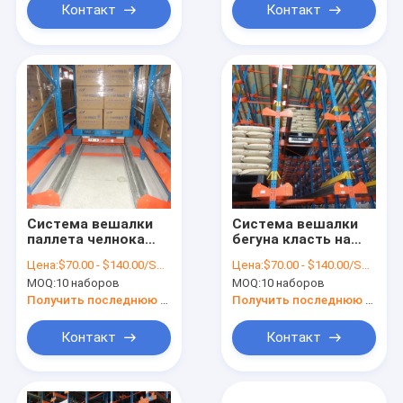
Контакт
Контакт
Система вешалки
Система вешалки
паллета челнока
бегуна класть на
радио высокой
полку паллета
Цена:
$70.00 - $140.00/Sets
Цена:
$70.00 - $140.00/Sets
эффективности
челнока радио
MOQ:
10 наборов
MOQ:
10 наборов
автоматизированная
сверхмощного
складом
хранения
Получить последнюю цену
Получить последнюю цену
автоматическая
Контакт
Контакт