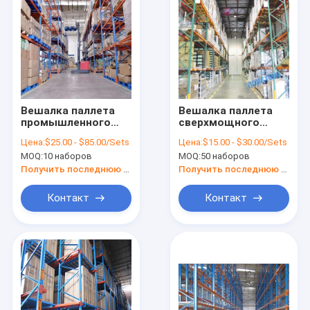
Вешалка паллета
Вешалка паллета
промышленного
сверхмощного
хранения склада
склада выборочная
Цена:
$25.00 - $85.00/Sets
Цена:
$15.00 - $30.00/Sets
выборочная
многоуровневая
MOQ:
10 наборов
MOQ:
50 наборов
Получить последнюю цену
Получить последнюю цену
Контакт
Контакт
Дом
Продукты
О нас