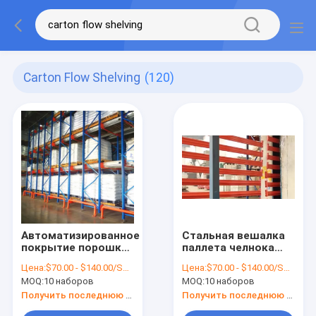
Carton Flow Shelving
(120)
Автоматизированное
Стальная вешалка
покрытие порошка
паллета челнока
эпоксидной смолы
радио для
Цена:
$70.00 - $140.00/Sets
Цена:
$70.00 - $140.00/Sets
вешалки паллета
промышленного
MOQ:
10 наборов
MOQ:
10 наборов
челнока радио
склада
электростатическое
Получить последнюю цену
Получить последнюю цену