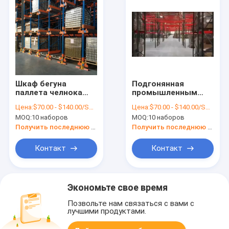
Шкаф бегуна
Подгонянная
паллета челнока
промышленным
радио хранения
автоматизированная
Цена:
$70.00 - $140.00/Sets
Цена:
$70.00 - $140.00/Sets
склада высокой
складом защита от
MOQ:
10 наборов
MOQ:
10 наборов
плотности
коррозии класть на
автоматический
полку паллета
Получить последнюю цену
Получить последнюю цену
челнока радио
Контакт
Контакт
Экономьте свое время
Позвольте нам связаться с вами с
лучшими продуктами.